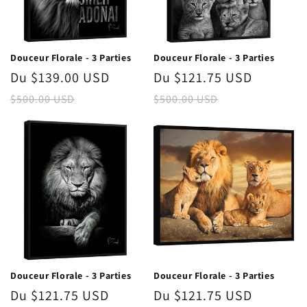
Douceur Florale - 3 Parties
Douceur Florale - 3 Parties
Prix
Du $139.00 USD
Prix
Prix
Du $121.75 USD
Prix
promotionnel
habituel
promotionnel
habitue
$500.00 USD
$500.00 USD
Douceur Florale - 3 Parties
Douceur Florale - 3 Parties
Prix
Du $121.75 USD
Prix
Prix
Du $121.75 USD
Prix