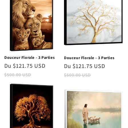
Douceur Florale - 3 Parties
Douceur Florale - 3 Parties
Prix
Du $121.75 USD
Prix
Prix
Du $121.75 USD
Prix
promotionnel
habituel
promotionnel
habitue
$500.00 USD
$500.00 USD