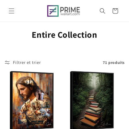
et
passer
Panier
au
contenu
C
Entire Collection
o
l
Filtrer et trier
71 produits
l
e
c
t
i
o