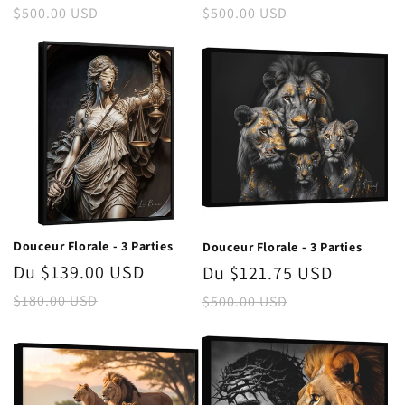
promotionnel
habituel
promotionnel
habitue
$500.00 USD
$500.00 USD
Douceur Florale - 3 Parties
Douceur Florale - 3 Parties
Prix
Du $139.00 USD
Prix
Prix
Du $121.75 USD
Prix
promotionnel
habituel
promotionnel
habitue
$180.00 USD
$500.00 USD