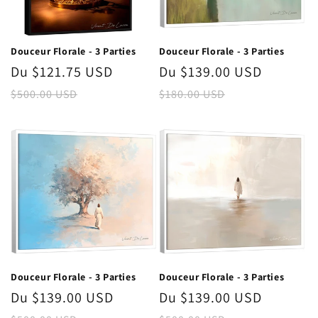
Douceur Florale - 3 Parties
Douceur Florale - 3 Parties
Prix
Du $121.75 USD
Prix
Prix
Du $139.00 USD
Prix
promotionnel
habituel
promotionnel
habitue
$500.00 USD
$180.00 USD
Douceur Florale - 3 Parties
Douceur Florale - 3 Parties
Prix
Du $139.00 USD
Prix
Prix
Du $139.00 USD
Prix