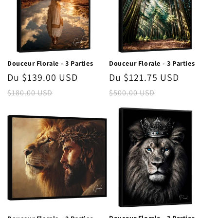
Douceur Florale - 3 Parties
Douceur Florale - 3 Parties
Prix
Du $139.00 USD
Prix
Prix
Du $121.75 USD
Prix
promotionnel
habituel
promotionnel
habitue
$180.00 USD
$500.00 USD