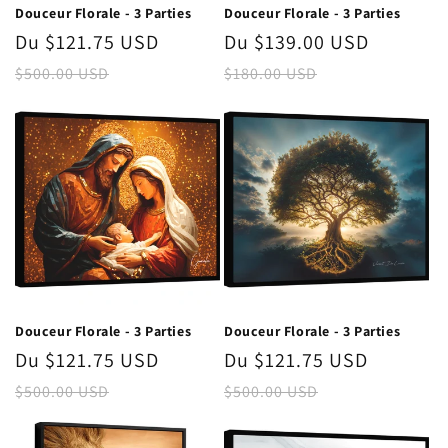
Douceur Florale - 3 Parties
Douceur Florale - 3 Parties
Prix
Du $121.75 USD
Prix
Prix
Du $139.00 USD
Prix
promotionnel
habituel
promotionnel
habitue
$500.00 USD
$180.00 USD
Douceur Florale - 3 Parties
Douceur Florale - 3 Parties
Prix
Du $121.75 USD
Prix
Prix
Du $121.75 USD
Prix
promotionnel
habituel
promotionnel
habitue
$500.00 USD
$500.00 USD