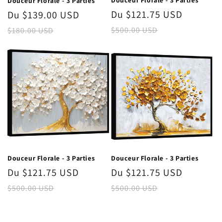
Douceur Florale - 3 Parties
Douceur Florale - 3 Parties
Prix
Du $121.75 USD
Prix
Prix
Du $139.00 USD
Prix
promotionnel
habitue
promotionnel
habituel
$500.00 USD
$180.00 USD
Douceur Florale - 3 Parties
Douceur Florale - 3 Parties
Prix
Du $121.75 USD
Prix
Prix
Du $121.75 USD
Prix
promotionnel
habituel
promotionnel
habitue
$500.00 USD
$500.00 USD