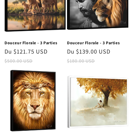
Douceur Florale - 3 Parties
Douceur Florale - 3 Parties
Prix
Du $121.75 USD
Prix
Prix
Du $139.00 USD
Prix
promotionnel
habituel
promotionnel
habitue
$500.00 USD
$180.00 USD