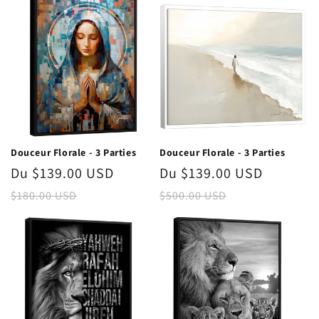
Douceur Florale - 3 Parties
Douceur Florale - 3 Parties
Prix
Du $139.00 USD
Prix
Prix
Du $139.00 USD
Prix
promotionnel
habituel
promotionnel
habitue
$180.00 USD
$500.00 USD