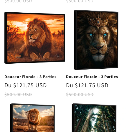
promotionnel
habituel
promotionnel
habitue
$500.00 USD
$500.00 USD
Douceur Florale - 3 Parties
Douceur Florale - 3 Parties
Prix
Du $121.75 USD
Prix
Prix
Du $121.75 USD
Prix
promotionnel
habitue
promotionnel
habituel
$500.00 USD
$500.00 USD