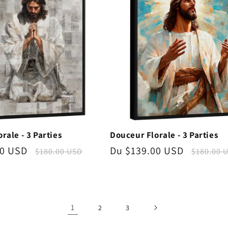
rale - 3 Parties
Douceur Florale - 3 Parties
00 USD
Prix
Prix
Du $139.00 USD
Prix
$180.00 USD
$180.00 
nnel
habituel
promotionnel
habitue
1
2
3