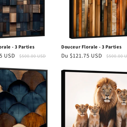
t
i
o
n
rale - 3 Parties
Douceur Florale - 3 Parties
75 USD
Prix
Prix
Du $121.75 USD
Prix
$500.00 USD
$500.00 
:
nnel
habituel
promotionnel
habitue