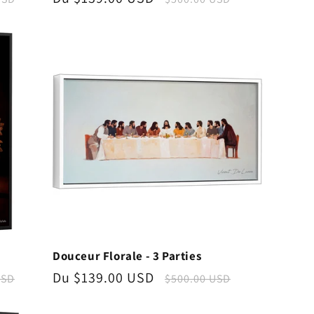
l
promotionnel
habituel
Douceur Florale - 3 Parties
Prix
Du $139.00 USD
Prix
USD
$500.00 USD
l
promotionnel
habituel