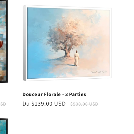
Douceur Florale - 3 Parties
Prix
Du $139.00 USD
Prix
USD
$500.00 USD
l
promotionnel
habituel