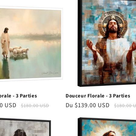
Douceur Florale - 3 Parties
rale - 3 Parties
Prix
Du $139.00 USD
Prix
00 USD
Prix
$180.00 
$180.00 USD
promotionnel
habitue
nnel
habituel