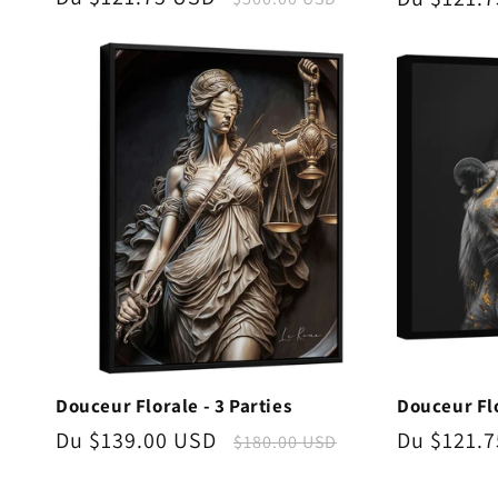
promotionnel
habituel
promotio
Douceur Florale - 3 Parties
Douceur Flo
Prix
Du $139.00 USD
Prix
Prix
Du $121.
$180.00 USD
promotionnel
habituel
promotio