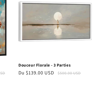
Douceur Florale - 3 Parties
Prix
Du $139.00 USD
Prix
USD
$500.00 USD
l
promotionnel
habituel