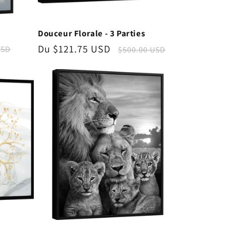
Douceur Florale - 3 Parties
Prix
Du $121.75 USD
Prix
USD
$500.00 USD
l
promotionnel
habituel