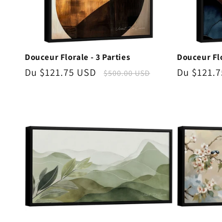
Douceur Florale - 3 Parties
Douceur Flo
Prix
Du $121.75 USD
Prix
Prix
Du $121.
$500.00 USD
promotionnel
habituel
promotio