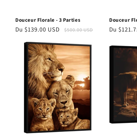
Douceur Florale - 3 Parties
Douceur Flo
Prix
Du $139.00 USD
Prix
Prix
Du $121.
$500.00 USD
promotionnel
habituel
promotio