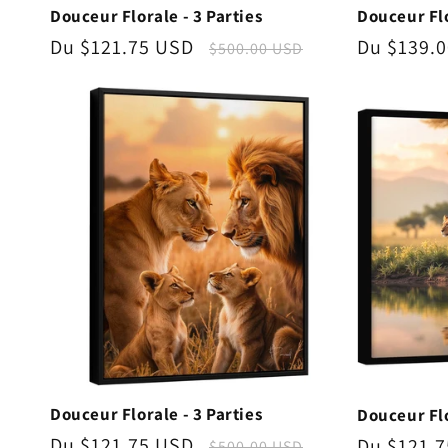
Douceur Florale - 3 Parties
Douceur Flo
Prix
Du $121.75 USD
Prix
Prix
Du $139.
$500.00 USD
promotionnel
habituel
promotio
Douceur Florale - 3 Parties
Douceur Flo
Prix
Du $121.75 USD
Prix
Prix
Du $121.
$500.00 USD