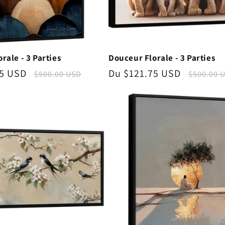
rale - 3 Parties
Douceur Florale - 3 Parties
75 USD
Prix
Prix
Du $121.75 USD
Prix
$500.00 USD
$500.00 
nnel
habituel
promotionnel
habitue