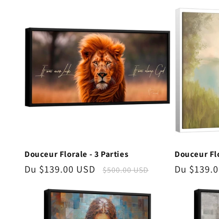
Douceur Florale - 3 Parties
Douceur Flo
Prix
Du $139.00 USD
Prix
Prix
Du $139.
$500.00 USD
promotionnel
habituel
promotio