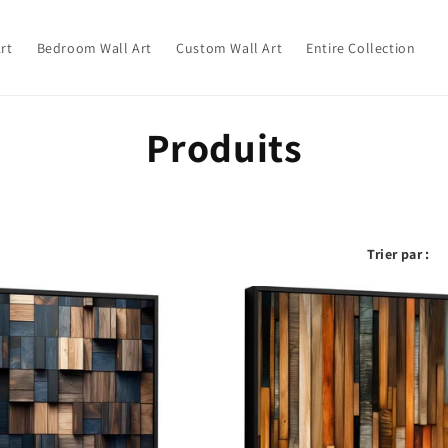
Art
Bedroom Wall Art
Custom Wall Art
Entire Collection
C
Produits
o
l
Trier par :
l
e
c