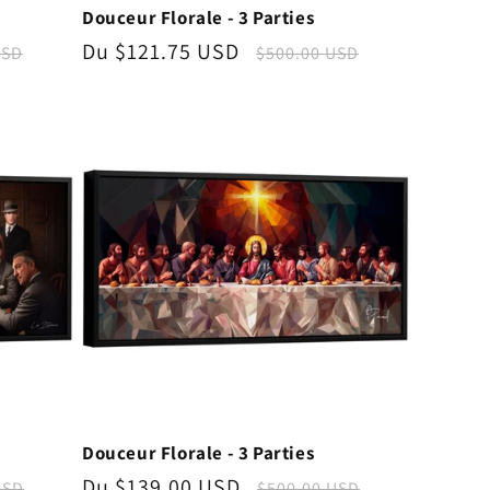
Douceur Florale - 3 Parties
Prix
Du $121.75 USD
Prix
$500.00 USD
USD
promotionnel
habituel
l
Douceur Florale - 3 Parties
Prix
Du $139.00 USD
Prix
USD
$500.00 USD