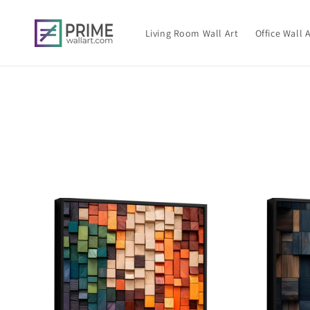
et
passer
au
Living Room Wall Art
Office Wall 
contenu