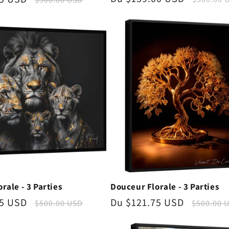
promotionnel
habitue
nnel
habituel
Douceur Florale - 3 Parties
rale - 3 Parties
Prix
Du $121.75 USD
Prix
75 USD
Prix
$500.00 
$500.00 USD
promotionnel
habitue
nnel
habituel