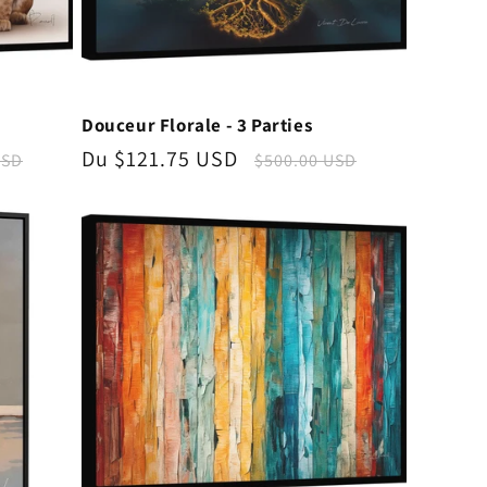
Douceur Florale - 3 Parties
Prix
Du $121.75 USD
Prix
USD
$500.00 USD
l
promotionnel
habituel