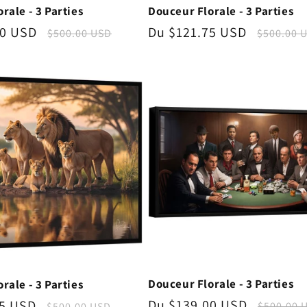
rale - 3 Parties
Douceur Florale - 3 Parties
00 USD
Prix
Prix
Du $121.75 USD
Prix
$500.00 USD
$500.00 
nnel
habituel
promotionnel
habitue
Douceur Florale - 3 Parties
rale - 3 Parties
Prix
Du $139.00 USD
Prix
75 USD
Prix
$500.00 
$500.00 USD