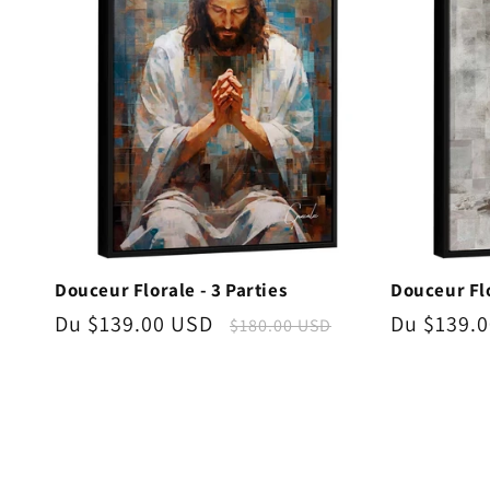
Douceur Florale - 3 Parties
Douceur Flo
Prix
Du $139.00 USD
Prix
Prix
Du $139.
$180.00 USD
promotionnel
habituel
promotio