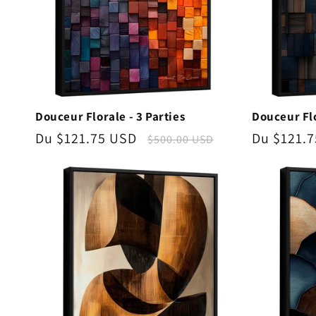
Douceur Florale - 3 Parties
Douceur Flo
Prix
Du $121.75 USD
Prix
Prix
Du $121.
$500.00 USD
promotionnel
habituel
promotio