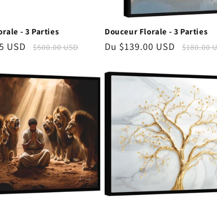
rale - 3 Parties
Douceur Florale - 3 Parties
75 USD
Prix
Prix
Du $139.00 USD
Prix
$500.00 USD
$180.00 
nnel
habituel
promotionnel
habitue