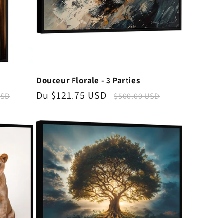
Douceur Florale - 3 Parties
Prix
Du $121.75 USD
Prix
USD
$500.00 USD
l
promotionnel
habituel