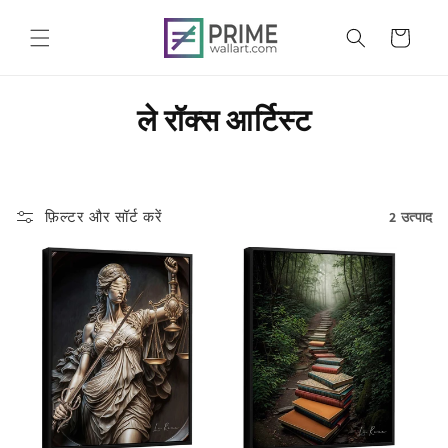
सामग्री
पर जाएं
कार्ट
सं
ले रॉक्स आर्टिस्ट
ग्र
ह
फ़िल्टर और सॉर्ट करें
2 उत्पाद
: