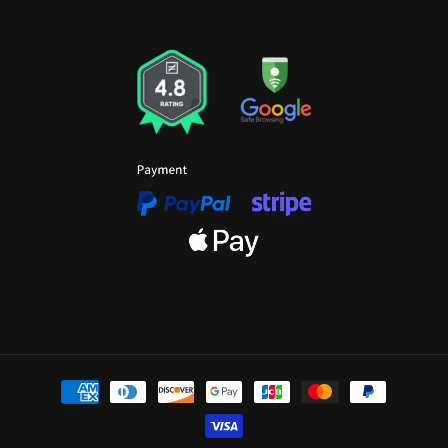
भुगतान
विधियाँ