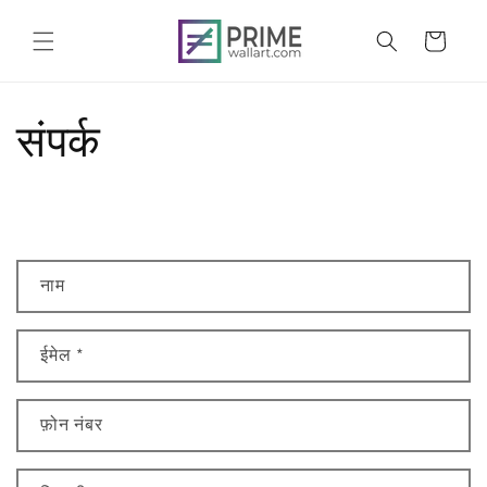
सामग्री
पर जाएं
कार्ट
संपर्क
सं
नाम
प
र्क
क
ईमेल
*
रें
प्र
फ़ोन नंबर
प
त्र